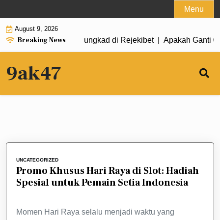
Skip
Menu
to
August 9, 2026
content
Breaking News
banero Saat Mulai Rungkad di Rejekibet |
Apakah Ganti Gam
9ak47
UNCATEGORIZED
Promo Khusus Hari Raya di Slot: Hadiah
Spesial untuk Pemain Setia Indonesia
Momen Hari Raya selalu menjadi waktu yang