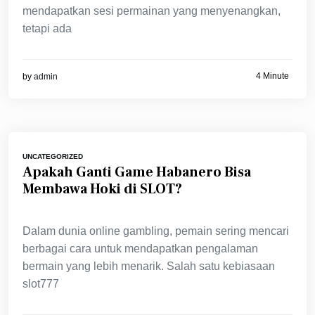
mendapatkan sesi permainan yang menyenangkan,
tetapi ada
4 Minute
by
admin
UNCATEGORIZED
Apakah Ganti Game Habanero Bisa
Membawa Hoki di SLOT?
Dalam dunia online gambling, pemain sering mencari
berbagai cara untuk mendapatkan pengalaman
bermain yang lebih menarik. Salah satu kebiasaan
slot777