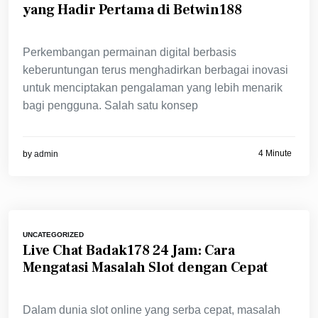
yang Hadir Pertama di Betwin188
Perkembangan permainan digital berbasis
keberuntungan terus menghadirkan berbagai inovasi
untuk menciptakan pengalaman yang lebih menarik
bagi pengguna. Salah satu konsep
4 Minute
by
admin
UNCATEGORIZED
Live Chat Badak178 24 Jam: Cara
Mengatasi Masalah Slot dengan Cepat
Dalam dunia slot online yang serba cepat, masalah