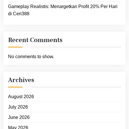
Gameplay Realistis: Menargetkan Profit 20% Per Hari
di Ceri388
Recent Comments
No comments to show.
Archives
August 2026
July 2026
June 2026
May 2026