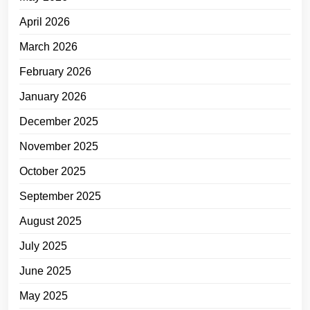
April 2026
March 2026
February 2026
January 2026
December 2025
November 2025
October 2025
September 2025
August 2025
July 2025
June 2025
May 2025