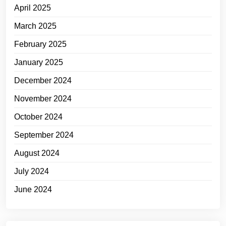
April 2025
March 2025
February 2025
January 2025
December 2024
November 2024
October 2024
September 2024
August 2024
July 2024
June 2024