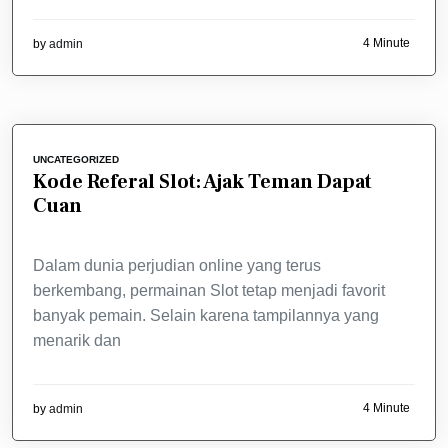
4 Minute
by
admin
UNCATEGORIZED
Kode Referal Slot: Ajak Teman Dapat
Cuan
Dalam dunia perjudian online yang terus
berkembang, permainan Slot tetap menjadi favorit
banyak pemain. Selain karena tampilannya yang
menarik dan
4 Minute
by
admin