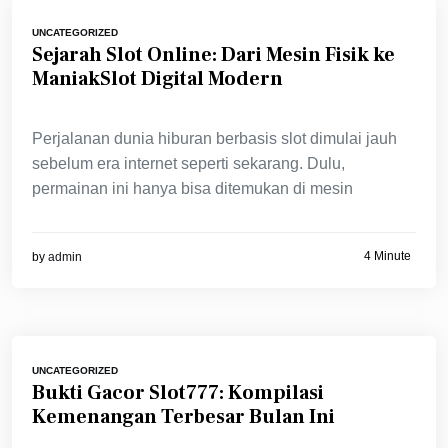
UNCATEGORIZED
Sejarah Slot Online: Dari Mesin Fisik ke
ManiakSlot Digital Modern
Perjalanan dunia hiburan berbasis slot dimulai jauh
sebelum era internet seperti sekarang. Dulu,
permainan ini hanya bisa ditemukan di mesin
4 Minute
by
admin
UNCATEGORIZED
Bukti Gacor Slot777: Kompilasi
Kemenangan Terbesar Bulan Ini