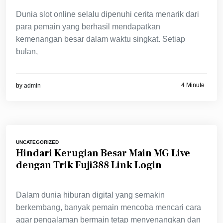
Dunia slot online selalu dipenuhi cerita menarik dari
para pemain yang berhasil mendapatkan
kemenangan besar dalam waktu singkat. Setiap
bulan,
4 Minute
by
admin
UNCATEGORIZED
Hindari Kerugian Besar Main MG Live
dengan Trik Fuji388 Link Login
Dalam dunia hiburan digital yang semakin
berkembang, banyak pemain mencoba mencari cara
agar pengalaman bermain tetap menyenangkan dan