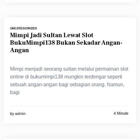
UNCATEGORIZED
Mimpi Jadi Sultan Lewat Slot
BukuMimpi138 Bukan Sekadar Angan-
Angan
Mimpi menjadi seorang sultan melalui permainan slot
online di bukumimpi138 mungkin terdengar seperti
sebuah angan-angan bagi sebagian orang. Namun,
bagi
4 Minute
by
admin