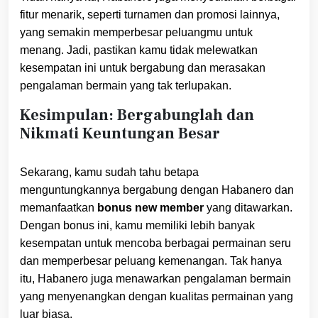
fitur menarik, seperti turnamen dan promosi lainnya,
yang semakin memperbesar peluangmu untuk
menang. Jadi, pastikan kamu tidak melewatkan
kesempatan ini untuk bergabung dan merasakan
pengalaman bermain yang tak terlupakan.
Kesimpulan: Bergabunglah dan
Nikmati Keuntungan Besar
Sekarang, kamu sudah tahu betapa
menguntungkannya bergabung dengan Habanero dan
memanfaatkan
bonus new member
yang ditawarkan.
Dengan bonus ini, kamu memiliki lebih banyak
kesempatan untuk mencoba berbagai permainan seru
dan memperbesar peluang kemenangan. Tak hanya
itu, Habanero juga menawarkan pengalaman bermain
yang menyenangkan dengan kualitas permainan yang
luar biasa.