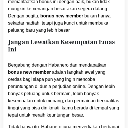
memanfaatkan bonus ini dengan baik, bukan tidak
mungkin kemenangan besar akan segera datang.
Dengan begitu,
bonus new member
bukan hanya
sekadar hadiah, tetapi juga kunci untuk membuka
peluang baru yang lebih besar.
Jangan Lewatkan Kesempatan Emas
Ini
Bergabung dengan Habanero dan mendapatkan
bonus new member
adalah langkah awal yang
cerdas bagi siapa pun yang ingin mencoba
peruntungan di dunia perjudian online. Dengan lebih
banyak peluang untuk bermain, lebih banyak
kesempatan untuk menang, dan permainan berkualitas
tinggi yang bisa dinikmati, kamu berada di tempat yang
tepat untuk meraih keuntungan besar.
Tidak hanya itu, Habanero juga menyediakan berbagai