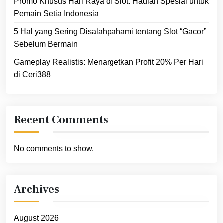
Promo Khusus Hari Raya di Slot: Hadiah Spesial untuk
Pemain Setia Indonesia
5 Hal yang Sering Disalahpahami tentang Slot “Gacor”
Sebelum Bermain
Gameplay Realistis: Menargetkan Profit 20% Per Hari
di Ceri388
Recent Comments
No comments to show.
Archives
August 2026