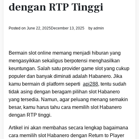
dengan RTP Tinggi
Posted on
June 22, 2025
December 13, 2025
by
admin
Bermain slot online memang menjadi hiburan yang
mengasyikkan sekaligus berpotensi menghasilkan
keuntungan. Salah satu provider game slot yang cukup
populer dan banyak diminati adalah Habanero. Jika
kamu bermain di platform seperti
api288
, tentu sudah
tidak asing dengan beragam pilihan slot Habanero
yang tersedia. Namun, agar peluang menang semakin
besar, kamu harus tahu cara memilih slot Habanero
dengan RTP tinggi.
Artikel ini akan membahas secara lengkap bagaimana
cara memilih slot Habanero dengan Return to Player