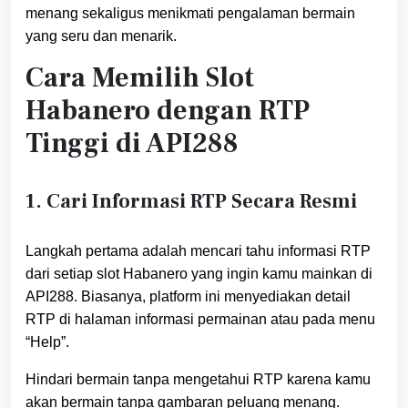
menang sekaligus menikmati pengalaman bermain
yang seru dan menarik.
Cara Memilih Slot
Habanero dengan RTP
Tinggi di API288
1. Cari Informasi RTP Secara Resmi
Langkah pertama adalah mencari tahu informasi RTP
dari setiap slot Habanero yang ingin kamu mainkan di
API288. Biasanya, platform ini menyediakan detail
RTP di halaman informasi permainan atau pada menu
“Help”.
Hindari bermain tanpa mengetahui RTP karena kamu
akan bermain tanpa gambaran peluang menang.