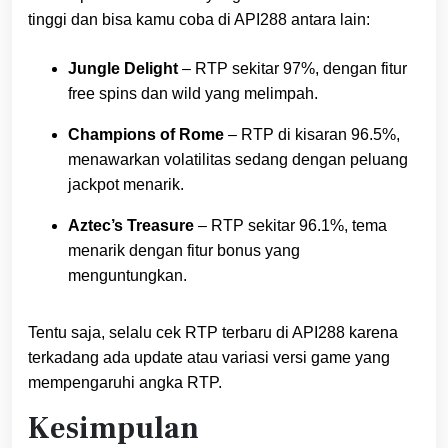
tinggi dan bisa kamu coba di API288 antara lain:
Jungle Delight
– RTP sekitar 97%, dengan fitur
free spins dan wild yang melimpah.
Champions of Rome
– RTP di kisaran 96.5%,
menawarkan volatilitas sedang dengan peluang
jackpot menarik.
Aztec’s Treasure
– RTP sekitar 96.1%, tema
menarik dengan fitur bonus yang
menguntungkan.
Tentu saja, selalu cek RTP terbaru di API288 karena
terkadang ada update atau variasi versi game yang
mempengaruhi angka RTP.
Kesimpulan