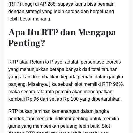
(RTP) tinggi di API288, supaya kamu bisa bermain
dengan strategi yang lebih cerdas dan berpeluang
lebih besar menang.
Apa Itu RTP dan Mengapa
Penting?
RTP atau Return to Player adalah persentase teoretis
yang menunjukkan berapa banyak dari total taruhan
yang akan dikembalikan kepada pemain dalam jangka
panjang. Misalnya, jika sebuah slot memiliki RTP 96%,
maka secara rata-rata pemain akan mendapatkan
kembali Rp 96 dari setiap Rp 100 yang dipertaruhkan.
RTP bukan jaminan kemenangan dalam jangka
pendek, tapi menjadi indikator penting untuk memilih
game yang memberikan peluang lebih baik. Slot