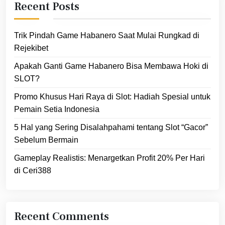
Recent Posts
Trik Pindah Game Habanero Saat Mulai Rungkad di
Rejekibet
Apakah Ganti Game Habanero Bisa Membawa Hoki di
SLOT?
Promo Khusus Hari Raya di Slot: Hadiah Spesial untuk
Pemain Setia Indonesia
5 Hal yang Sering Disalahpahami tentang Slot “Gacor”
Sebelum Bermain
Gameplay Realistis: Menargetkan Profit 20% Per Hari
di Ceri388
Recent Comments