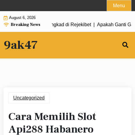
Skip
Menu
to
August 6, 2026
content
Breaking News
anero Saat Mulai Rungkad di Rejekibet |
Apakah Ganti Game
9ak47
Uncategorized
Cara Memilih Slot
Api288 Habanero