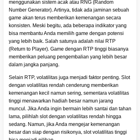
menggunakan sistem acak atau RNG (Random
Number Generator). Artinya, tidak ada jaminan sebuah
game akan terus memberikan kemenangan secara
konsisten. Meski begitu, ada beberapa indikator yang
bisa membantu Anda memilih game dengan potensi
yang lebih baik. Salah satunya adalah nilai RTP
(Return to Player). Game dengan RTP tinggi biasanya
memberikan peluang pengembalian yang lebih besar
dalam jangka panjang.
Selain RTP, volatilitas juga menjadi faktor penting. Slot
dengan volatilitas rendah cenderung memberikan
kemenangan kecil namun sering, sementara volatilitas
tinggi menawarkan hadiah besar namun jarang
muncul. Jika Anda ingin bermain lebih santai dan tahan
lama, pilihlah slot dengan volatilitas rendah hingga
sedang. Namun, jika Anda mengejar kemenangan
besar dan siap dengan risikonya, slot volatilitas tinggi
bisa menjadi pilihan.