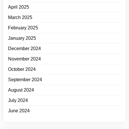
April 2025
March 2025
February 2025
January 2025
December 2024
November 2024
October 2024
September 2024
August 2024
July 2024
June 2024