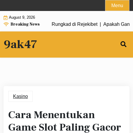
Skip
Menu
to
August 9, 2026
content
Breaking News
 Habanero Saat Mulai Rungkad di Rejekibet |
Apakah Ganti 
9ak47
Kasino
Cara Menentukan
Game Slot Paling Gacor