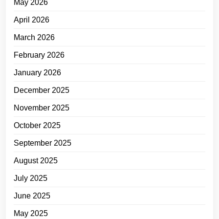
May 2026
April 2026
March 2026
February 2026
January 2026
December 2025
November 2025
October 2025
September 2025
August 2025
July 2025
June 2025
May 2025