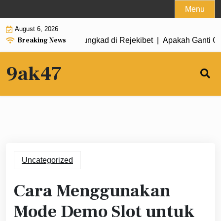
Skip
Menu
to
August 6, 2026
content
Breaking News
banero Saat Mulai Rungkad di Rejekibet |
Apakah Ganti Gam
9ak47
Uncategorized
Cara Menggunakan
Mode Demo Slot untuk