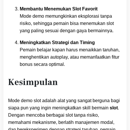
Membantu Menemukan Slot Favorit
Mode demo memungkinkan eksplorasi tanpa
risiko, sehingga pemain bisa menemukan slot
yang paling sesuai dengan gaya bermainnya.
Meningkatkan Strategi dan Timing
Pemain belajar kapan harus menaikkan taruhan,
menghentikan autoplay, atau memanfaatkan fitur
bonus secara optimal.
Kesimpulan
Mode demo slot adalah alat yang sangat berguna bagi
siapa pun yang ingin meningkatkan skill bermain
slot
.
Dengan mencoba berbagai slot tanpa risiko,
memahami mekanisme, berlatih manajemen modal,
dan bereksperimen dengan strategi taruhan, pemain