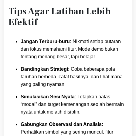
Tips Agar Latihan Lebih
Efektif
Jangan Terburu-buru:
Nikmati setiap putaran
dan fokus memahami fitur. Mode demo bukan
tentang menang besar, tapi belajar.
Bandingkan Strategi:
Coba beberapa pola
taruhan berbeda, catat hasilnya, dan lihat mana
yang paling nyaman.
Simulasikan Sesi Nyata:
Tetapkan batas
“modal” dan target kemenangan seolah bermain
nyata untuk melatih disiplin.
Gabungkan Observasi dan Analisis:
Perhatikan simbol yang sering muncul, fitur