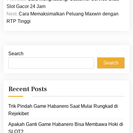
navigation
Slot Gacor 24 Jam
Next:
Cara Memaksimalkan Peluang Maxwin dengan
RTP Tinggi
Search
Search
Recent Posts
Trik Pindah Game Habanero Saat Mulai Rungkad di
Rejekibet
Apakah Ganti Game Habanero Bisa Membawa Hoki di
SLOT?