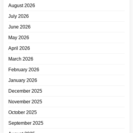
August 2026
July 2026
June 2026
May 2026
April 2026
March 2026
February 2026
January 2026
December 2025
November 2025
October 2025
September 2025