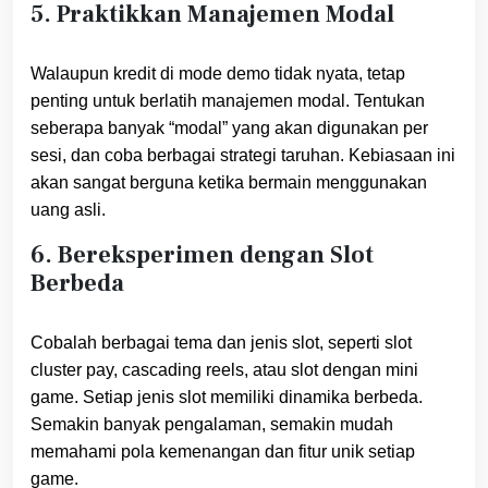
5. Praktikkan Manajemen Modal
Walaupun kredit di mode demo tidak nyata, tetap
penting untuk berlatih manajemen modal. Tentukan
seberapa banyak “modal” yang akan digunakan per
sesi, dan coba berbagai strategi taruhan. Kebiasaan ini
akan sangat berguna ketika bermain menggunakan
uang asli.
6. Bereksperimen dengan Slot
Berbeda
Cobalah berbagai tema dan jenis slot, seperti slot
cluster pay, cascading reels, atau slot dengan mini
game. Setiap jenis slot memiliki dinamika berbeda.
Semakin banyak pengalaman, semakin mudah
memahami pola kemenangan dan fitur unik setiap
game.