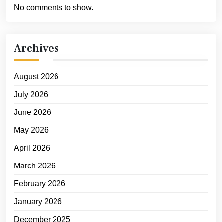
No comments to show.
Archives
August 2026
July 2026
June 2026
May 2026
April 2026
March 2026
February 2026
January 2026
December 2025