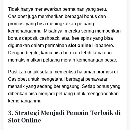
Tidak hanya menawarkan permainan yang seru,
Casiobet juga memberikan berbagai bonus dan
promosi yang bisa meningkatkan peluang
kemenanganmu. Misalnya, mereka sering memberikan
bonus deposit, cashback, atau free spins yang bisa
digunakan dalam permainan
slot online
Habanero.
Dengan begitu, kamu bisa bermain lebih lama dan
memaksimalkan peluang meraih kemenangan besar.
Pastikan untuk selalu memeriksa halaman promosi di
Casiobet untuk mengetahui berbagai penawaran
menarik yang sedang berlangsung. Setiap bonus yang
diberikan bisa menjadi peluang untuk menggandakan
kemenanganmu.
3.
Strategi Menjadi Pemain Terbaik di
Slot Online