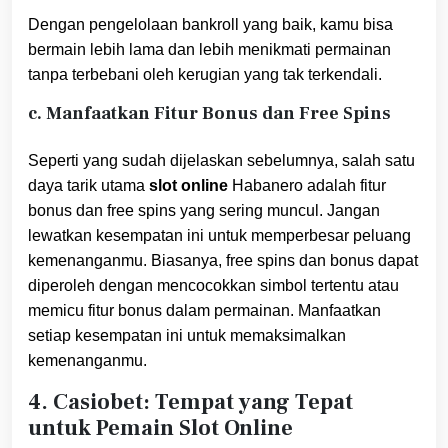
Dengan pengelolaan bankroll yang baik, kamu bisa
bermain lebih lama dan lebih menikmati permainan
tanpa terbebani oleh kerugian yang tak terkendali.
c.
Manfaatkan Fitur Bonus dan Free Spins
Seperti yang sudah dijelaskan sebelumnya, salah satu
daya tarik utama
slot online
Habanero adalah fitur
bonus dan free spins yang sering muncul. Jangan
lewatkan kesempatan ini untuk memperbesar peluang
kemenanganmu. Biasanya, free spins dan bonus dapat
diperoleh dengan mencocokkan simbol tertentu atau
memicu fitur bonus dalam permainan. Manfaatkan
setiap kesempatan ini untuk memaksimalkan
kemenanganmu.
4.
Casiobet: Tempat yang Tepat
untuk Pemain Slot Online