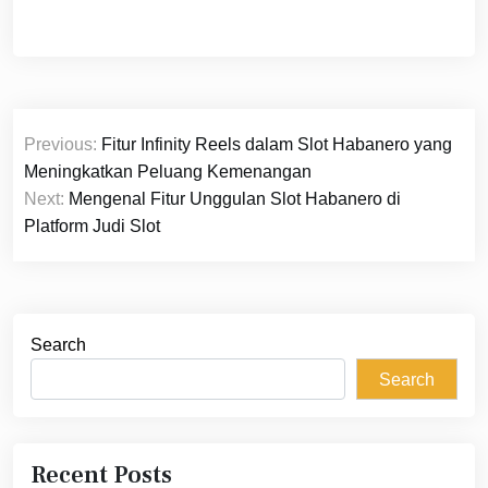
Post
Previous:
Fitur Infinity Reels dalam Slot Habanero yang
navigation
Meningkatkan Peluang Kemenangan
Next:
Mengenal Fitur Unggulan Slot Habanero di
Platform Judi Slot
Search
Search
Recent Posts