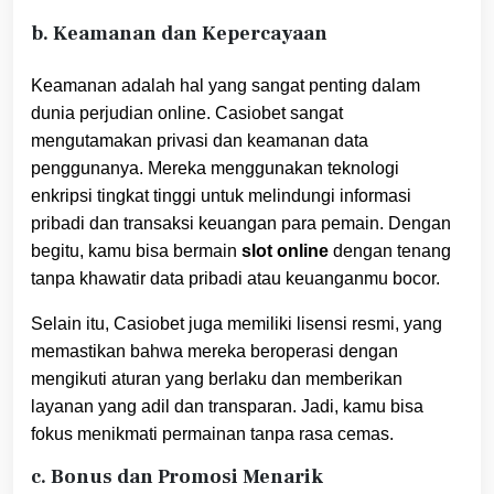
b.
Keamanan dan Kepercayaan
Keamanan adalah hal yang sangat penting dalam
dunia perjudian online. Casiobet sangat
mengutamakan privasi dan keamanan data
penggunanya. Mereka menggunakan teknologi
enkripsi tingkat tinggi untuk melindungi informasi
pribadi dan transaksi keuangan para pemain. Dengan
begitu, kamu bisa bermain
slot online
dengan tenang
tanpa khawatir data pribadi atau keuanganmu bocor.
Selain itu, Casiobet juga memiliki lisensi resmi, yang
memastikan bahwa mereka beroperasi dengan
mengikuti aturan yang berlaku dan memberikan
layanan yang adil dan transparan. Jadi, kamu bisa
fokus menikmati permainan tanpa rasa cemas.
c.
Bonus dan Promosi Menarik