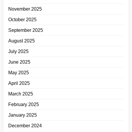
November 2025
October 2025
September 2025
August 2025
July 2025
June 2025
May 2025
April 2025
March 2025
February 2025
January 2025
December 2024