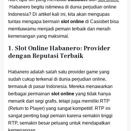
Habanero begitu istimewa di dunia perjudian online
Indonesia? Di artikel kali ini, kita akan mengupas
tuntas mengapa bermain
slot online
di Casiobet bisa
membawamu menjadi pemain terbaik dan meraih
kemenangan yang maksimal.
1.
Slot Online Habanero: Provider
dengan Reputasi Terbaik
Habanero adalah salah satu provider game yang
sudah cukup terkenal di dunia perjudian online,
termasuk di pasar Indonesia. Mereka menawarkan
berbagai permainan
slot online
yang tidak hanya
menarik dari segi grafis, tetapi juga memiliki RTP
(Return to Player) yang sangat kompetitif. RTP ini
sangat penting bagi pemain karena semakin tinggi
RTP, semakin besar peluang untuk mendapatkan
kemenangan.