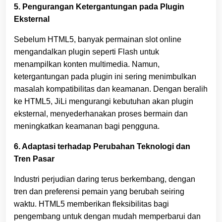
5. Pengurangan Ketergantungan pada Plugin
Eksternal
Sebelum HTML5, banyak permainan slot online
mengandalkan plugin seperti Flash untuk
menampilkan konten multimedia. Namun,
ketergantungan pada plugin ini sering menimbulkan
masalah kompatibilitas dan keamanan. Dengan beralih
ke HTML5, JiLi mengurangi kebutuhan akan plugin
eksternal, menyederhanakan proses bermain dan
meningkatkan keamanan bagi pengguna.
6. Adaptasi terhadap Perubahan Teknologi dan
Tren Pasar
Industri perjudian daring terus berkembang, dengan
tren dan preferensi pemain yang berubah seiring
waktu. HTML5 memberikan fleksibilitas bagi
pengembang untuk dengan mudah memperbarui dan