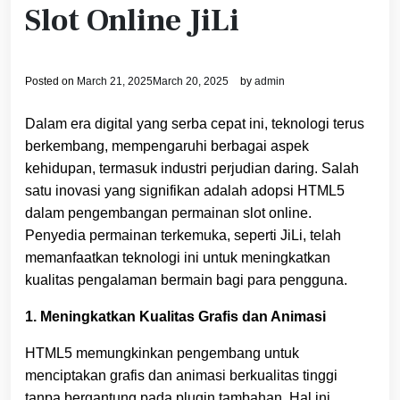
Slot Online JiLi
Posted on
March 21, 2025
March 20, 2025
by
admin
Dalam era digital yang serba cepat ini, teknologi terus
berkembang, mempengaruhi berbagai aspek
kehidupan, termasuk industri perjudian daring. Salah
satu inovasi yang signifikan adalah adopsi HTML5
dalam pengembangan permainan slot online.
Penyedia permainan terkemuka, seperti JiLi, telah
memanfaatkan teknologi ini untuk meningkatkan
kualitas pengalaman bermain bagi para pengguna.
1. Meningkatkan Kualitas Grafis dan Animasi
HTML5 memungkinkan pengembang untuk
menciptakan grafis dan animasi berkualitas tinggi
tanpa bergantung pada plugin tambahan. Hal ini