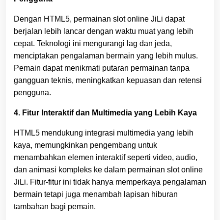
Dengan HTML5, permainan slot online JiLi dapat
berjalan lebih lancar dengan waktu muat yang lebih
cepat. Teknologi ini mengurangi lag dan jeda,
menciptakan pengalaman bermain yang lebih mulus.
Pemain dapat menikmati putaran permainan tanpa
gangguan teknis, meningkatkan kepuasan dan retensi
pengguna.
4. Fitur Interaktif dan Multimedia yang Lebih Kaya
HTML5 mendukung integrasi multimedia yang lebih
kaya, memungkinkan pengembang untuk
menambahkan elemen interaktif seperti video, audio,
dan animasi kompleks ke dalam permainan slot online
JiLi. Fitur-fitur ini tidak hanya memperkaya pengalaman
bermain tetapi juga menambah lapisan hiburan
tambahan bagi pemain.