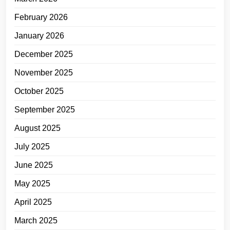
February 2026
January 2026
December 2025
November 2025
October 2025
September 2025
August 2025
July 2025
June 2025
May 2025
April 2025
March 2025