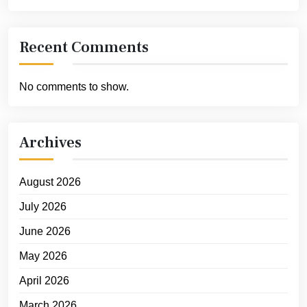
Recent Comments
No comments to show.
Archives
August 2026
July 2026
June 2026
May 2026
April 2026
March 2026