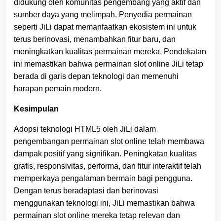
didukung oleh komunitas pengembang yang aktif dan
sumber daya yang melimpah. Penyedia permainan
seperti JiLi dapat memanfaatkan ekosistem ini untuk
terus berinovasi, menambahkan fitur baru, dan
meningkatkan kualitas permainan mereka. Pendekatan
ini memastikan bahwa permainan slot online JiLi tetap
berada di garis depan teknologi dan memenuhi
harapan pemain modern.
Kesimpulan
Adopsi teknologi HTML5 oleh JiLi dalam
pengembangan permainan slot online telah membawa
dampak positif yang signifikan. Peningkatan kualitas
grafis, responsivitas, performa, dan fitur interaktif telah
memperkaya pengalaman bermain bagi pengguna.
Dengan terus beradaptasi dan berinovasi
menggunakan teknologi ini, JiLi memastikan bahwa
permainan slot online mereka tetap relevan dan