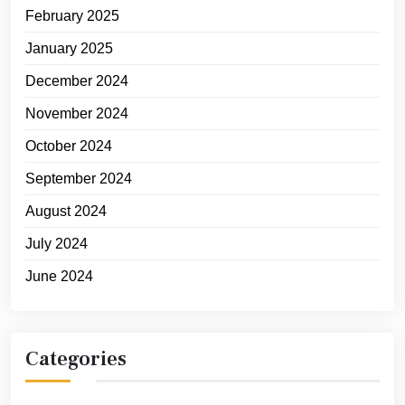
February 2025
January 2025
December 2024
November 2024
October 2024
September 2024
August 2024
July 2024
June 2024
Categories