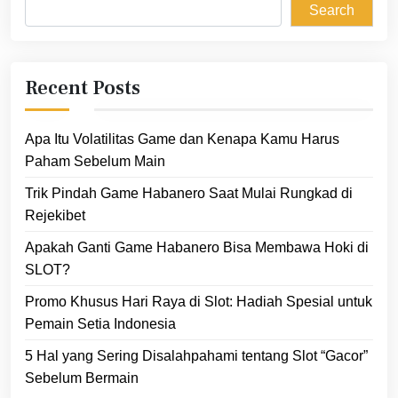
Search
Recent Posts
Apa Itu Volatilitas Game dan Kenapa Kamu Harus
Paham Sebelum Main
Trik Pindah Game Habanero Saat Mulai Rungkad di
Rejekibet
Apakah Ganti Game Habanero Bisa Membawa Hoki di
SLOT?
Promo Khusus Hari Raya di Slot: Hadiah Spesial untuk
Pemain Setia Indonesia
5 Hal yang Sering Disalahpahami tentang Slot “Gacor”
Sebelum Bermain