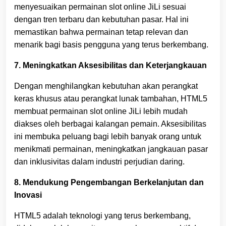
menyesuaikan permainan slot online JiLi sesuai
dengan tren terbaru dan kebutuhan pasar. Hal ini
memastikan bahwa permainan tetap relevan dan
menarik bagi basis pengguna yang terus berkembang.
7. Meningkatkan Aksesibilitas dan Keterjangkauan
Dengan menghilangkan kebutuhan akan perangkat
keras khusus atau perangkat lunak tambahan, HTML5
membuat permainan slot online JiLi lebih mudah
diakses oleh berbagai kalangan pemain. Aksesibilitas
ini membuka peluang bagi lebih banyak orang untuk
menikmati permainan, meningkatkan jangkauan pasar
dan inklusivitas dalam industri perjudian daring.
8. Mendukung Pengembangan Berkelanjutan dan
Inovasi
HTML5 adalah teknologi yang terus berkembang,