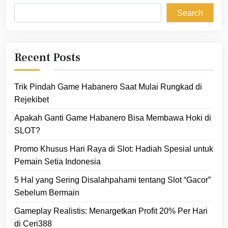
Search
Recent Posts
Trik Pindah Game Habanero Saat Mulai Rungkad di
Rejekibet
Apakah Ganti Game Habanero Bisa Membawa Hoki di
SLOT?
Promo Khusus Hari Raya di Slot: Hadiah Spesial untuk
Pemain Setia Indonesia
5 Hal yang Sering Disalahpahami tentang Slot “Gacor”
Sebelum Bermain
Gameplay Realistis: Menargetkan Profit 20% Per Hari
di Ceri388