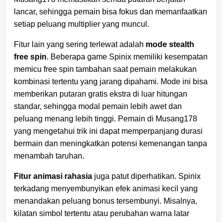
lancar, sehingga pemain bisa fokus dan memanfaatkan
setiap peluang multiplier yang muncul.
Fitur lain yang sering terlewat adalah
mode stealth
free spin
. Beberapa game Spinix memiliki kesempatan
memicu free spin tambahan saat pemain melakukan
kombinasi tertentu yang jarang dipahami. Mode ini bisa
memberikan putaran gratis ekstra di luar hitungan
standar, sehingga modal pemain lebih awet dan
peluang menang lebih tinggi. Pemain di Musang178
yang mengetahui trik ini dapat memperpanjang durasi
bermain dan meningkatkan potensi kemenangan tanpa
menambah taruhan.
Fitur animasi rahasia
juga patut diperhatikan. Spinix
terkadang menyembunyikan efek animasi kecil yang
menandakan peluang bonus tersembunyi. Misalnya,
kilatan simbol tertentu atau perubahan warna latar