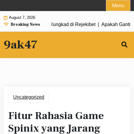
Skip
Menu
to
August 7, 2026
content
Breaking News
abanero Saat Mulai Rungkad di Rejekibet |
Apakah Ganti Ga
9ak47
Uncategorized
Fitur Rahasia Game
Spinix yang Jarang