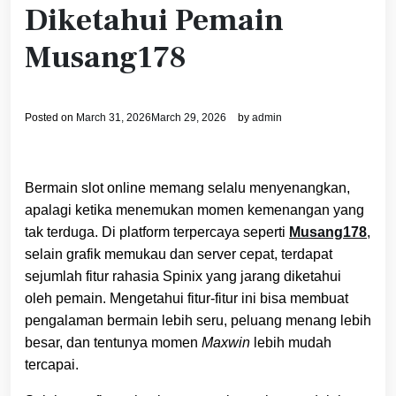
Diketahui Pemain
Musang178
Posted on
March 31, 2026
March 29, 2026
by
admin
Bermain slot online memang selalu menyenangkan,
apalagi ketika menemukan momen kemenangan yang
tak terduga. Di platform terpercaya seperti
Musang178
,
selain grafik memukau dan server cepat, terdapat
sejumlah fitur rahasia Spinix yang jarang diketahui
oleh pemain. Mengetahui fitur-fitur ini bisa membuat
pengalaman bermain lebih seru, peluang menang lebih
besar, dan tentunya momen
Maxwin
lebih mudah
tercapai.