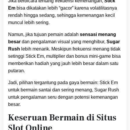
Jika berbicara tentang frekuensi kemenangan,
Stick
Em
bisa dikatakan lebih “gacor” karena volatilitasnya
rendah hingga sedang, sehingga kemenangan kecil
muncul lebih sering.
Namun, jika tujuan pemain adalah
sensasi menang
besar
dan pengalaman visual yang menghibur,
Sugar
Rush
lebih menarik. Meskipun frekuensi menang tidak
setinggi Stick Em, multiplier dan bonus mini-game bisa
memberikan hadiah yang jauh lebih besar dalam satu
putaran.
Jadi, pilihan tergantung pada gaya bermain: Stick Em
untuk bermain santai dan sering menang, Sugar Rush
untuk pengalaman seru dengan potensi kemenangan
besar.
Keseruan Bermain di Situs
Slot Online