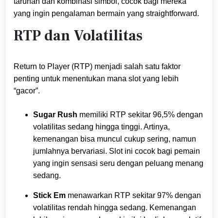
taruhan dan kombinasi simbol, cocok bagi mereka
yang ingin pengalaman bermain yang straightforward.
RTP dan Volatilitas
Return to Player (RTP) menjadi salah satu faktor
penting untuk menentukan mana slot yang lebih
“gacor”.
Sugar Rush
memiliki RTP sekitar 96,5% dengan
volatilitas sedang hingga tinggi. Artinya,
kemenangan bisa muncul cukup sering, namun
jumlahnya bervariasi. Slot ini cocok bagi pemain
yang ingin sensasi seru dengan peluang menang
sedang.
Stick Em
menawarkan RTP sekitar 97% dengan
volatilitas rendah hingga sedang. Kemenangan