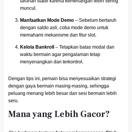
taruhan stabil karena kemenangan lebih sering
muncul.
Manfaatkan Mode Demo
– Sebelum bertaruh
dengan saldo asli, coba mode demo untuk
memahami mekanisme dan fitur slot.
Kelola Bankroll
– Tetapkan batas modal dan
waktu bermain agar pengalaman tetap
menyenangkan dan terkontrol.
Dengan tips ini, pemain bisa menyesuaikan strategi
dengan gaya bermain masing-masing, sehingga
peluang menang lebih besar dan sesi bermain lebih
seru.
Mana yang Lebih Gacor?