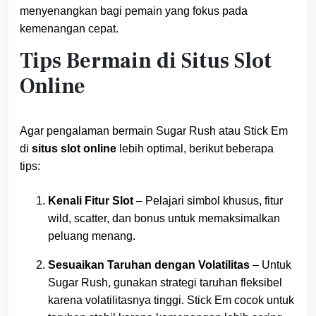
menyenangkan bagi pemain yang fokus pada
kemenangan cepat.
Tips Bermain di Situs Slot
Online
Agar pengalaman bermain Sugar Rush atau Stick Em
di
situs slot online
lebih optimal, berikut beberapa
tips:
Kenali Fitur Slot
– Pelajari simbol khusus, fitur
wild, scatter, dan bonus untuk memaksimalkan
peluang menang.
Sesuaikan Taruhan dengan Volatilitas
– Untuk
Sugar Rush, gunakan strategi taruhan fleksibel
karena volatilitasnya tinggi. Stick Em cocok untuk