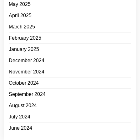
May 2025
April 2025
March 2025
February 2025
January 2025
December 2024
November 2024
October 2024
September 2024
August 2024
July 2024
June 2024