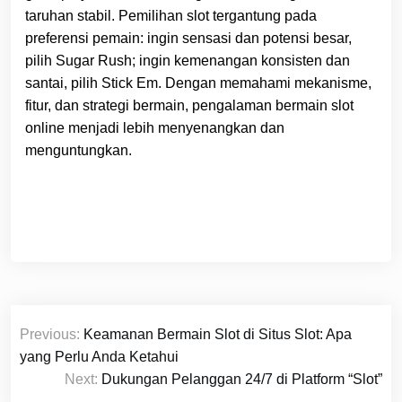
taruhan stabil. Pemilihan slot tergantung pada
preferensi pemain: ingin sensasi dan potensi besar,
pilih Sugar Rush; ingin kemenangan konsisten dan
santai, pilih Stick Em. Dengan memahami mekanisme,
fitur, dan strategi bermain, pengalaman bermain slot
online menjadi lebih menyenangkan dan
menguntungkan.
Post
Previous:
Keamanan Bermain Slot di Situs Slot: Apa
navigation
yang Perlu Anda Ketahui
Next:
Dukungan Pelanggan 24/7 di Platform “Slot”