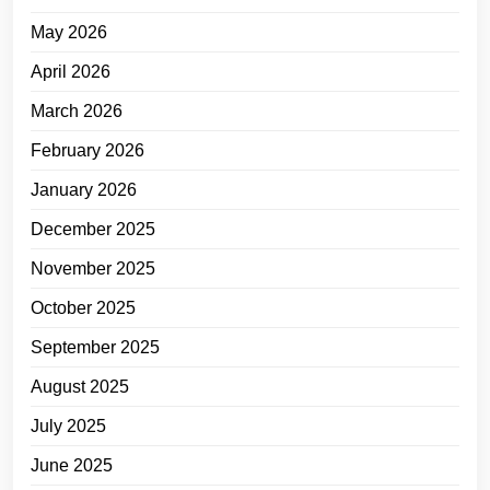
May 2026
April 2026
March 2026
February 2026
January 2026
December 2025
November 2025
October 2025
September 2025
August 2025
July 2025
June 2025