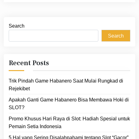
Search
Search
Recent Posts
Trik Pindah Game Habanero Saat Mulai Rungkad di
Rejekibet
Apakah Ganti Game Habanero Bisa Membawa Hoki di
SLOT?
Promo Khusus Hari Raya di Slot: Hadiah Spesial untuk
Pemain Setia Indonesia
5 Hal yang Sering Disalahpahami tentang Slot “Gacor”