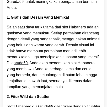
Garuda69, untuk meningkatkan pengalaman bermain
Anda.
1. Grafis dan Desain yang Memikat
Salah satu daya tarik utama dari slot Habanero adalah
grafisnya yang memukau. Setiap permainan dirancang
dengan detail yang sangat baik, menggunakan animasi
yang halus dan warna yang cerah. Desain visual ini
tidak hanya membuat permainan menjadi lebih
menarik tetapi juga menciptakan suasana yang imersif.
Di
garuda69
, Anda akan menemukan slot Habanero
yang membawa Anda ke berbagai tema dan cerita
yang berbeda, dari petualangan di hutan lebat hingga
keajaiban di bawah laut, semuanya dikemas dalam
tampilan yang memanjakan mata.
2. Fitur Wild dan Scatter
Slot Habanero di Garuda69 dilengkapi dengan fitur-fitur