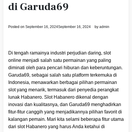
di Garuda69
Posted on
September 16, 2024
September 16, 2024
by
admin
Di tengah ramainya industri perjudian daring, slot
online menjadi salah satu permainan yang paling
diminati oleh para pencari hiburan dan keberuntungan.
Garuda69, sebagai salah satu platform terkemuka di
Indonesia, menawarkan berbagai pilihan permainan
slot yang menarik, termasuk dari penyedia perangkat
lunak Habanero. Slot Habanero dikenal dengan
inovasi dan kualitasnya, dan Garuda69 menghadirkan
fitur-fitur canggih yang menjadikannya pilihan favorit di
kalangan pemain. Mari kita selami beberapa fitur utama
dari slot Habanero yang harus Anda ketahui di