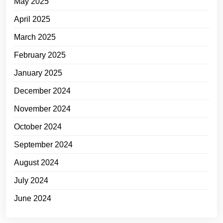
May 2025
April 2025
March 2025
February 2025
January 2025
December 2024
November 2024
October 2024
September 2024
August 2024
July 2024
June 2024