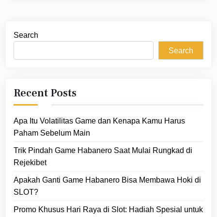
Search
Search
Recent Posts
Apa Itu Volatilitas Game dan Kenapa Kamu Harus
Paham Sebelum Main
Trik Pindah Game Habanero Saat Mulai Rungkad di
Rejekibet
Apakah Ganti Game Habanero Bisa Membawa Hoki di
SLOT?
Promo Khusus Hari Raya di Slot: Hadiah Spesial untuk