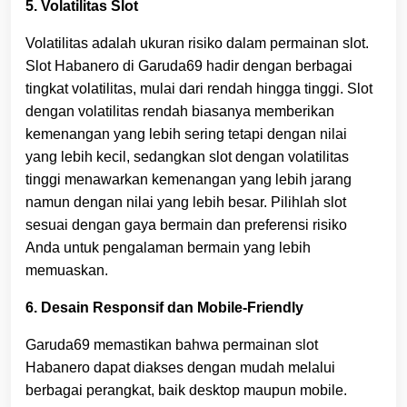
5. Volatilitas Slot
Volatilitas adalah ukuran risiko dalam permainan slot.
Slot Habanero di Garuda69 hadir dengan berbagai
tingkat volatilitas, mulai dari rendah hingga tinggi. Slot
dengan volatilitas rendah biasanya memberikan
kemenangan yang lebih sering tetapi dengan nilai
yang lebih kecil, sedangkan slot dengan volatilitas
tinggi menawarkan kemenangan yang lebih jarang
namun dengan nilai yang lebih besar. Pilihlah slot
sesuai dengan gaya bermain dan preferensi risiko
Anda untuk pengalaman bermain yang lebih
memuaskan.
6. Desain Responsif dan Mobile-Friendly
Garuda69 memastikan bahwa permainan slot
Habanero dapat diakses dengan mudah melalui
berbagai perangkat, baik desktop maupun mobile.