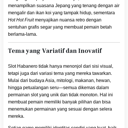
menampilkan suasana Jepang yang tenang dengan air
mengalir dan ikan koi yang tampak hidup, sementara
Hot Hot Fruit
menyajikan nuansa retro dengan
sentuhan grafis segar yang membuat pemain betah
berlama-lama.
Tema yang Variatif dan Inovatif
Slot Habanero tidak hanya menonjol dari sisi visual,
tetapi juga dari variasi tema yang mereka tawarkan.
Mulai dari budaya Asia, mitologi, makanan, hewan,
hingga petualangan seru—semua dikemas dalam
permainan slot yang unik dan tidak monoton. Hal ini
membuat pemain memiliki banyak pilihan dan bisa
menemukan permainan yang sesuai dengan selera
mereka.
Setiap game memiliki identitas sendiri yang kuat, baik