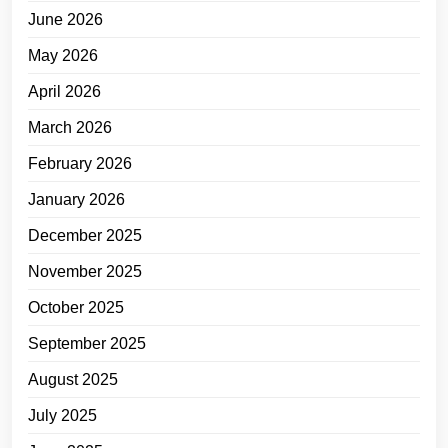
June 2026
May 2026
April 2026
March 2026
February 2026
January 2026
December 2025
November 2025
October 2025
September 2025
August 2025
July 2025