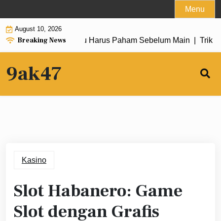
Skip
Menu
to
August 10, 2026
content
Breaking News
 Game dan Kenapa Kamu Harus Paham Sebelum Main |
Trik Pin
9ak47
Kasino
Slot Habanero: Game
Slot dengan Grafis