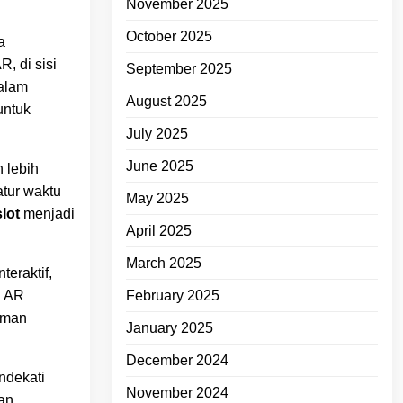
November 2025
October 2025
a
, di sisi
September 2025
alam
August 2025
untuk
July 2025
June 2025
 lebih
tur waktu
May 2025
slot
menjadi
April 2025
March 2025
teraktif,
n AR
February 2025
aman
January 2025
December 2024
endekati
November 2024
ran