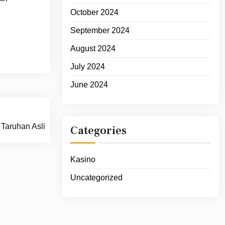
October 2024
September 2024
August 2024
July 2024
June 2024
Taruhan Asli
Categories
Kasino
Uncategorized