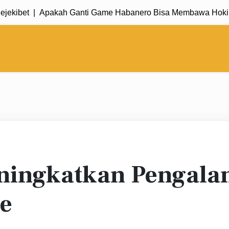
ekibet |
Apakah Ganti Game Habanero Bisa Membawa Hoki d
eningkatkan Pengal
ne