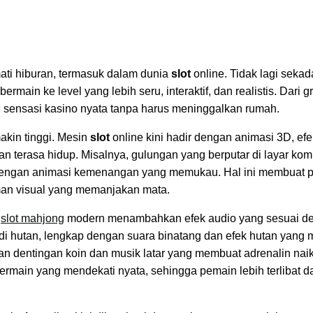
ati hiburan, termasuk dalam dunia
slot
online. Tidak lagi seka
in ke level yang lebih seru, interaktif, dan realistis. Dari gr
n sensasi kasino nyata tanpa harus meninggalkan rumah.
makin tinggi. Mesin
slot
online kini hadir dengan animasi 3D, ef
n terasa hidup. Misalnya, gulungan yang berputar di layar kom
p dengan animasi kemenangan yang memukau. Hal ini membuat 
man visual yang memanjakan mata.
n
slot mahjong
modern menambahkan efek audio yang sesuai d
di hutan, lengkap dengan suara binatang dan efek hutan yan
n dentingan koin dan musik latar yang membuat adrenalin naik
rmain yang mendekati nyata, sehingga pemain lebih terlibat d