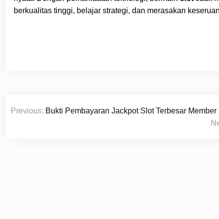
berkualitas tinggi, belajar strategi, dan merasakan keserua
Post
Previous:
Bukti Pembayaran Jackpot Slot Terbesar Member 
navigation
Ne