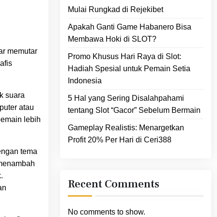
Mulai Rungkad di Rejekibet
Apakah Ganti Game Habanero Bisa
Membawa Hoki di SLOT?
dar memutar
Promo Khusus Hari Raya di Slot:
afis
Hadiah Spesial untuk Pemain Setia
Indonesia
ek suara
5 Hal yang Sering Disalahpahami
puter atau
tentang Slot “Gacor” Sebelum Bermain
pemain lebih
Gameplay Realistis: Menargetkan
Profit 20% Per Hari di Ceri388
engan tema
g menambah
.
Recent Comments
an
No comments to show.