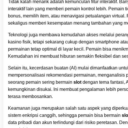
Tidak kalah menarik adalah kemunculan fitur interaktif. Ba
interaktif lain yang memberi pemain kontrol lebih. Pemain
bonus, memilih item, atau menavigasi petualangan virtual. F
sekaligus memberi kesempatan menang tambahan yang 
Teknologi juga membawa kemudahan akses melalui perang
kasino fisik, tetapi sekarang cukup dengan smartphone atau
permainan tetap optimal di layar kecil. Pemain bisa menik
Kemudahan ini membuat hiburan semakin fleksibel dan sesua
Selain itu, kecerdasan buatan (AI) mulai dimanfaatkan un
mempersonalisasi rekomendasi permainan, menganalisis po
seorang pemain sering bermain
slot
dengan tema fantasi,
kemungkinan disukai. Ini membuat pengalaman lebih pers
terasa membosankan.
Keamanan juga merupakan salah satu aspek yang diperkuat
sistem enkripsi canggih, sehingga pemain bisa bermain
slo
data pribadi dan akun terlindungi dari risiko peretasan. D