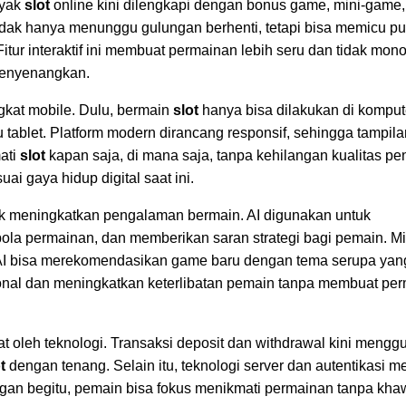
nyak
slot
online kini dilengkapi dengan bonus game, mini-game, 
 tidak hanya menunggu gulungan berhenti, tetapi bisa memicu pu
itur interaktif ini membuat permainan lebih seru dan tidak mono
menyenangkan.
kat mobile. Dulu, bermain
slot
hanya bisa dilakukan di komput
 tablet. Platform modern dirancang responsif, sehingga tampilan
mati
slot
kapan saja, di mana saja, tanpa kehilangan kualitas p
i gaya hidup digital saat ini.
tuk meningkatkan pengalaman bermain. AI digunakan untuk
la permainan, dan memberikan saran strategi bagi pemain. Mis
 AI bisa merekomendasikan game baru dengan tema serupa yan
onal dan meningkatkan keterlibatan pemain tanpa membuat pe
 oleh teknologi. Transaksi deposit dan withdrawal kini meng
t
dengan tenang. Selain itu, teknologi server dan autentikasi 
engan begitu, pemain bisa fokus menikmati permainan tanpa khaw