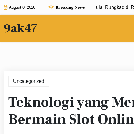
Skip
Breaking News
Trik Pindah Game Habanero Saat Mulai Rungkad di Rej
August 8, 2026
to
content
9ak47
Uncategorized
Teknologi yang M
Bermain Slot Onli