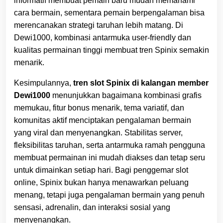
informatif membuat pemain baru mudah memahami
cara bermain, sementara pemain berpengalaman bisa
merencanakan strategi taruhan lebih matang. Di
Dewi1000, kombinasi antarmuka user-friendly dan
kualitas permainan tinggi membuat tren Spinix semakin
menarik.
Kesimpulannya,
tren slot Spinix di kalangan member
Dewi1000
menunjukkan bagaimana kombinasi grafis
memukau, fitur bonus menarik, tema variatif, dan
komunitas aktif menciptakan pengalaman bermain
yang viral dan menyenangkan. Stabilitas server,
fleksibilitas taruhan, serta antarmuka ramah pengguna
membuat permainan ini mudah diakses dan tetap seru
untuk dimainkan setiap hari. Bagi penggemar slot
online, Spinix bukan hanya menawarkan peluang
menang, tetapi juga pengalaman bermain yang penuh
sensasi, adrenalin, dan interaksi sosial yang
menyenangkan.