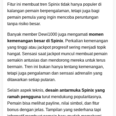
Fitur ini membuat tren Spinix tidak hanya populer di
kalangan pemain berpengalaman, tetapi juga bagi
pemain pemula yang ingin mencoba peruntungan
tanpa risiko besar.
Banyak member Dewi1000 juga mengamati
momen
kemenangan besar di Spinix
. Perkalian kemenangan
yang tinggi atau jackpot progresif sering menjadi topik
hangat. Sensasi saat jackpot muncul membuat pemain
semakin antusias dan mendorong mereka untuk terus
bermain. Tren ini bukan hanya tentang kemenangan,
tetapi juga pengalaman dan sensasi adrenalin yang
ditawarkan setiap putaran.
Selain aspek teknis,
desain antarmuka Spinix yang
ramah pengguna
turut mendukung popularitasnya.
Pemain bisa melihat payline, nilai simbol, dan fitur
bonus dengan jelas. Tampilan yang sederhana tapi