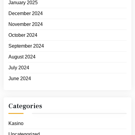
January 2025
December 2024
November 2024
October 2024
September 2024
August 2024
July 2024
June 2024
Categories
Kasino
Uncategorized