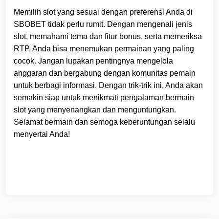
Memilih slot yang sesuai dengan preferensi Anda di
SBOBET tidak perlu rumit. Dengan mengenali jenis
slot, memahami tema dan fitur bonus, serta memeriksa
RTP, Anda bisa menemukan permainan yang paling
cocok. Jangan lupakan pentingnya mengelola
anggaran dan bergabung dengan komunitas pemain
untuk berbagi informasi. Dengan trik-trik ini, Anda akan
semakin siap untuk menikmati pengalaman bermain
slot yang menyenangkan dan menguntungkan.
Selamat bermain dan semoga keberuntungan selalu
menyertai Anda!