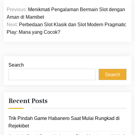
Post
Previous:
Menikmati Pengalaman Bermain Slot dengan
navigation
Aman di Mamibet
Next:
Perbedaan Slot Klasik dan Slot Modern Pragmatic
Play: Mana yang Cocok?
Search
Search
Recent Posts
Trik Pindah Game Habanero Saat Mulai Rungkad di
Rejekibet