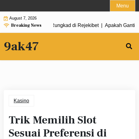
Skip
Menu
to
August 7, 2026
content
Breaking News
abanero Saat Mulai Rungkad di Rejekibet |
Apakah Ganti Ga
9ak47
Kasino
Trik Memilih Slot
Sesuai Preferensi di